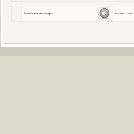
Aucun membre ne fête son anniversair
Nouveaux messages
Aucun nouve