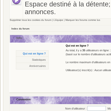
Espace destiné à la détente;
annonces.
Supprimer tous les cookies du forum
|
L’équipe
|
Marquer les forums comme lus
Index du forum
Info:
Qui est en ligne ?
Statistiques
Au total, il y a
*
7929
messages
35
utilisateurs en ligne ::
Qui est en ligne ?
(basé sur le nombre d’utilisateurs act
*
82
sujets
*
181
membres
Statistiques
Le nombre maximum d’utilisateurs en 
* Notre membre le plus récent est
Ax
Anniversaires
Utilisateur(s) inscrit(s) : Aucun utilisat
Connexion
Nom d’utilisateur :
Mo
Anniversaires